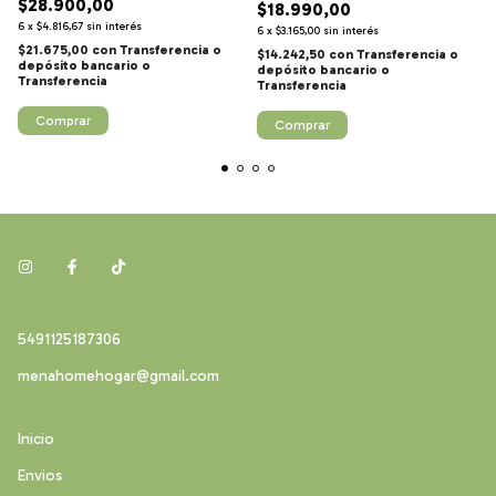
$28.900,00
$18.990,00
6
x
$4.816,67
sin interés
6
x
$3.165,00
sin interés
$21.675,00
con
Transferencia o
$14.242,50
con
Transferencia o
depósito bancario
depósito bancario
Comprar
Comprar
5491125187306
menahomehogar@gmail.com
Inicio
Envios