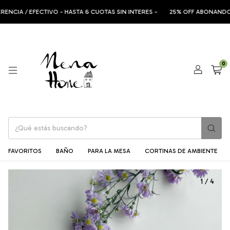
A / EFECTIVO - HASTA 6 CUOTAS SIN INTERES -
25% OFF ABONANDO CON
0
FAVORITOS
BAÑO
PARA LA MESA
CORTINAS DE AMBIENTE
1
/
4