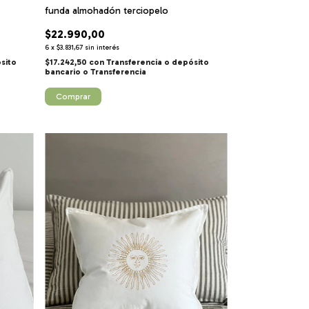
funda almohadón terciopelo
$22.990,00
6
x
$3.831,67
sin interés
sito
$17.242,50
con
Transferencia o depósito
bancario
Comprar