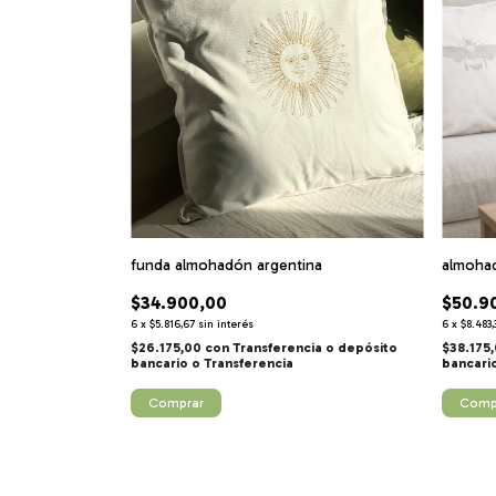
funda almohadón argentina
almoha
$34.900,00
$50.9
6
x
$5.816,67
sin interés
6
x
$8.483,
$26.175,00
con
Transferencia o depósito
$38.175
bancario
bancari
Comprar
Comp