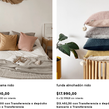
cama nido
funda almohadón nido
00,00
$17.990,00
,00
sin interés
6
x
$2.998,33
sin interés
,00
con
Transferencia o depósito
$13.492,50
con
Transferencia o depó
o
bancario