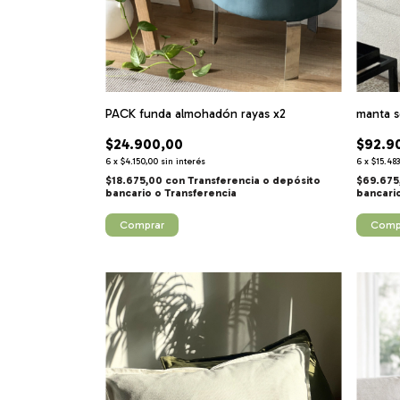
PACK funda almohadón rayas x2
manta s
$24.900,00
$92.9
6
x
$4.150,00
sin interés
6
x
$15.483
$18.675,00
con
Transferencia o depósito
$69.675
bancario
bancari
Comprar
Comp