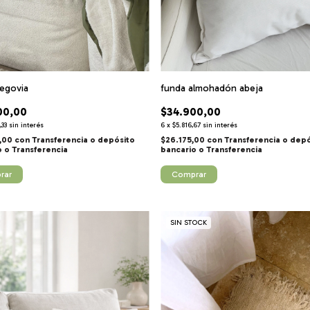
egovia
funda almohadón abeja
00,00
$34.900,00
,33
sin interés
6
x
$5.816,67
sin interés
,00
con
Transferencia o depósito
$26.175,00
con
Transferencia o dep
o
bancario
rar
Comprar
SIN STOCK