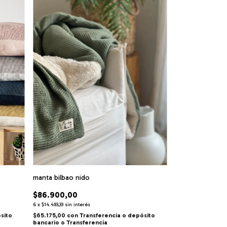
manta bilbao nido
$86.900,00
6
x
$14.483,33
sin interés
sito
$65.175,00
con
Transferencia o depósito
bancario