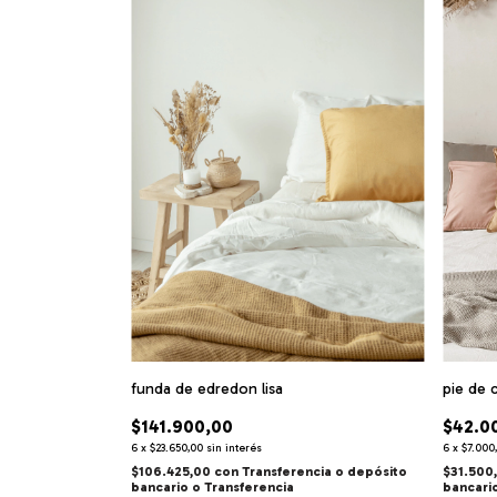
funda de edredon lisa
pie de 
$141.900,00
$42.0
6
x
$23.650,00
sin interés
6
x
$7.000
$106.425,00
con
Transferencia o depósito
$31.500
bancario
bancari