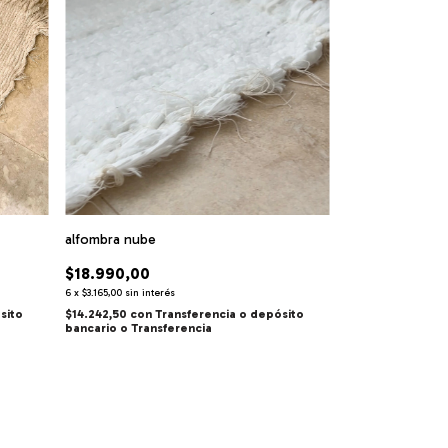
alfombra nube
$18.990,00
6
x
$3.165,00
sin interés
sito
$14.242,50
con
Transferencia o depósito
bancario