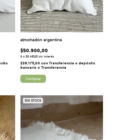
almohadón argentina
$50.900,00
6
x
$8.483,33
sin interés
ósito
$38.175,00
con
Transferencia o depósito
bancario
Comprar
SIN STOCK