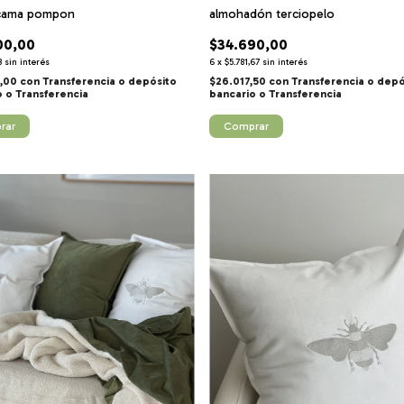
 cama pompon
almohadón terciopelo
00,00
$34.690,00
3
sin interés
6
x
$5.781,67
sin interés
0,00
con
Transferencia o depósito
$26.017,50
con
Transferencia o depó
o
bancario
rar
Comprar