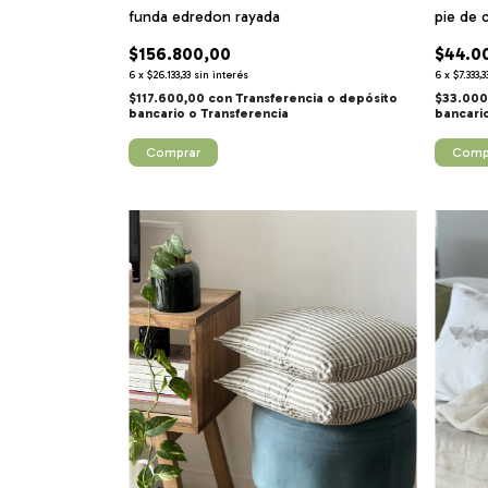
funda edredon rayada
pie de
$156.800,00
$44.0
6
x
$26.133,33
sin interés
6
x
$7.333,3
$117.600,00
con
Transferencia o depósito
$33.00
bancario
bancari
Comprar
Comp