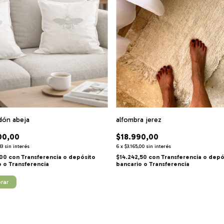
dón abeja
alfombra jerez
00,00
$18.990,00
33
sin interés
6
x
$3.165,00
sin interés
,00
con
Transferencia o depósito
$14.242,50
con
Transferencia o depó
o
bancario
rar