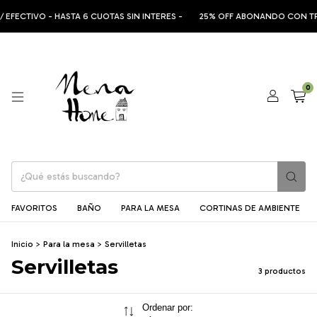
CTIVO - HASTA 6 CUOTAS SIN INTERES -
25% OFF ABONANDO CON TRANS
0
FAVORITOS
BAÑO
PARA LA MESA
CORTINAS DE AMBIENTE
Inicio
>
Para la mesa
>
Servilletas
Servilletas
3 productos
Ordenar por: