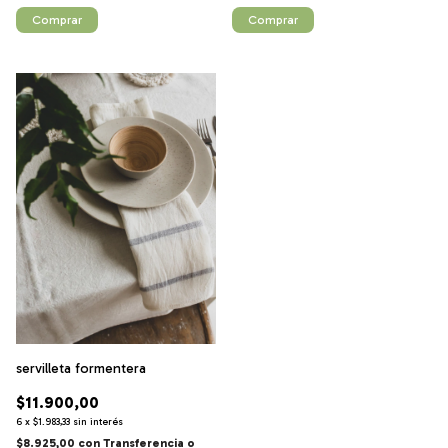
Comprar
Comprar
servilleta formentera
$11.900,00
6
x
$1.983,33
sin interés
$8.925,00
con
Transferencia o